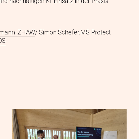
d nachhaltigen KI-Einsatz in der Praxis
mann ,ZHAW
/
Simon Schefer,MS Protect
OS